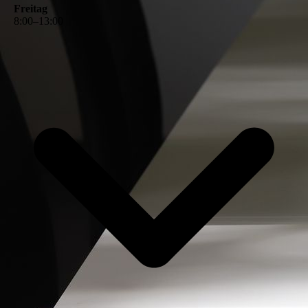
Freitag
8
:
00
–
13
:
00