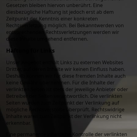
Gesetzen bleiben hiervon unberührt. Eine
diesbezügliche Haftung ist jedoch erst ab dem
Zeitpunkt der Kenntnis einer konkreten
Rechtsverletzung möglich. Bei Bekanntwerden von
entsprechenden Rechtsverletzungen werden wir
diese Inhalte umgehend entfernen.
Haftung für Links
Unser Angebot enthält Links zu externen Websites
Dritter, auf deren Inhalte wir keinen Einfluss haben.
Deshalb können wir für diese fremden Inhalte auch
keine Gewähr übernehmen. Für die Inhalte der
verlinkten Seiten ist stets der jeweilige Anbieter oder
Betreiber der Seiten verantwortlich. Die verlinkten
Seiten wurden zum Zeitpunkt der Verlinkung auf
mögliche Rechtsverstöße überprüft. Rechtswidrige
Inhalte waren zum Zeitpunkt der Verlinkung nicht
erkennbar.
Eine permanente inhaltliche Kontrolle der verlinkten