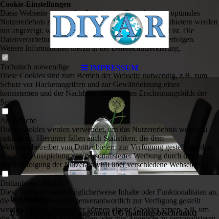
Cookie-Einstellungen
Diese Webseite verwendet Cookies, um Besuchern ein optimales
Nutzererlebnis zu bieten. Bestimmte Inhalte von Drittanbietern werden
nur angezeigt, wenn die entsprechende Option aktiviert ist. Die
Datenverarbeitung kann dann auch in einem Drittland erfolgen.
Weitere Informationen hierzu in der Datenschutzerklärung.
Technisch notwendige
IMPRESSUM
Diese Cookies sind zum Betrieb der Webseite notwendig, z.B. zum
Schutz vor Hackerangriffen und zur Gewährleistung eines
konsistenten und der Nachfrage angepassten Erscheinungsbilds der
Seite.
Analytische
Diese Cookies werden verwendet, um das Nutzererlebnis weiter zu
optimieren. Hierunter fallen auch Statistiken, die dem
Webseitenbetreiber von Drittanbietern zur Verfügung gestellt werden,
sowie die Ausspielung von personalisierter Werbung durch die
Nachverfolgung der Nutzeraktivität über verschiedene Webseiten.
Drittanbieter-Inhalte
Diese Webseite bietet möglicherweise Inhalte oder Funktionalitäten an,
Impressum
die von Drittanbietern eigenverantwortlich zur Verfügung gestellt
werden. Diese Drittanbieter können eigene Cookies setzen, z.B. um
DIYAR Gebäudemanagement UG (haftungsbeschränkt)
die Nutzeraktivität zu verfolgen oder ihre Angebote zu personalisieren