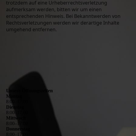
trotzdem auf eine Urheberrechtsverletzung
aufmerksam werden, bitten wir um einen
entsprechenden Hinweis. Bei Bekanntwerden von
Rechtsverletzungen werden wir derartige Inhalte
umgehend entfernen.
Unsere Öffnungszeiten
Montag
8
:
00
–
17
:
00
Dienstag
8
:
00
–
17
:
00
Mittwoch
8
:
00
–
17
:
00
Donnerstag
8
:
00
–
17
:
00