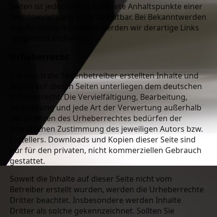
Seiten ist jedoch ohne konkrete Anhaltspunkte einer
Rechtsverletzung nicht zumutbar. Bei Bekanntwerden
von Rechtsverletzungen werden wir derartige Links
umgehend entfernen.
Urheberrecht
Die durch die Seitenbetreiber erstellten Inhalte und
Werke auf diesen Seiten unterliegen dem deutschen
Urheberrecht. Die Vervielfältigung, Bearbeitung,
Verbreitung und jede Art der Verwertung außerhalb
der Grenzen des Urheberrechtes bedürfen der
schriftlichen Zustimmung des jeweiligen Autors bzw.
Erstellers. Downloads und Kopien dieser Seite sind
nur für den privaten, nicht kommerziellen Gebrauch
gestattet.
Soweit die Inhalte auf dieser Seite nicht vom
Betreiber erstellt wurden, werden die Urheberrechte
Dritter beachtet. Insbesondere werden Inhalte
Dritter als solche gekennzeichnet. Sollten Sie