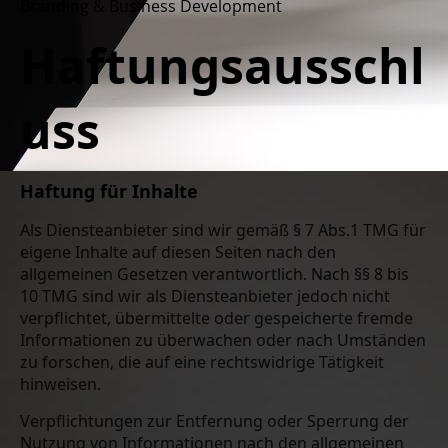
Branding & Business Development
Haftungsausschl
uss
Haftung für Inhalte
Als Diensteanbieter sind wir gemäß § 7 Abs.1 TMG für
eigene Inhalte auf diesen Seiten nach den
allgemeinen Gesetzen verantwortlich. Nach §§ 8 bis
10 TMG sind wir als Diensteanbieter jedoch nicht
verpflichtet, übermittelte oder gespeicherte fremde
Informationen zu überwachen oder nach Umständen
zu forschen, die auf eine rechtswidrige Tätigkeit
hinweisen.
Verpflichtungen zur Entfernung oder Sperrung der
Nutzung von Informationen nach den allgemeinen