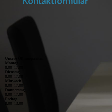
Kontaktformular
Unsere Öffnungszeiten
Montag
8
:
00
–
17
:
00
Dienstag
8
:
00
–
17
:
00
Mittwoch
8
:
00
–
17
:
00
Donnerstag
8
:
00
–
17
:
00
Freitag
8
:
00
–
13
:
00