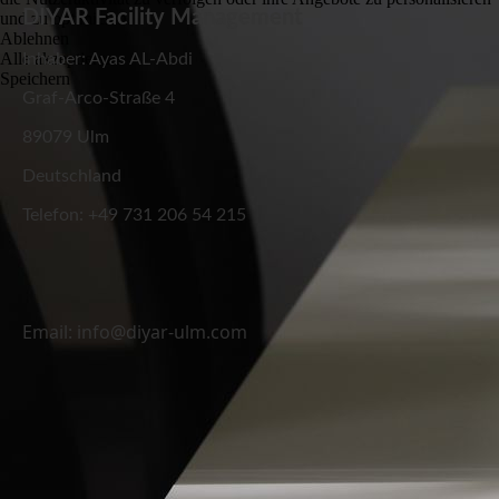
DIYAR Facility Management
und zu optimieren.
Ablehnen
Alle akzeptieren
Inhaber: Ayas AL-Abdi
Speichern
Graf-Arco-Straße 4
89079 Ulm
Deutschland
Telefon: +49 731 206 54 215
Email: info@diyar-ulm.com