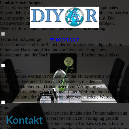
Cookie-Einstellungen
Diese Webseite verwendet Cookies, um Besuchern ein optimales
Nutzererlebnis zu bieten. Bestimmte Inhalte von Drittanbietern werden
nur angezeigt, wenn die entsprechende Option aktiviert ist. Die
Datenverarbeitung kann dann auch in einem Drittland erfolgen.
Weitere Informationen hierzu in der Datenschutzerklärung.
Technisch notwendige
KONTAKT
Diese Cookies sind zum Betrieb der Webseite notwendig, z.B. zum
Schutz vor Hackerangriffen und zur Gewährleistung eines
konsistenten und der Nachfrage angepassten Erscheinungsbilds der
Seite.
Analytische
Diese Cookies werden verwendet, um das Nutzererlebnis weiter zu
optimieren. Hierunter fallen auch Statistiken, die dem
Webseitenbetreiber von Drittanbietern zur Verfügung gestellt werden,
sowie die Ausspielung von personalisierter Werbung durch die
Nachverfolgung der Nutzeraktivität über verschiedene Webseiten.
Drittanbieter-Inhalte
Diese Webseite bietet möglicherweise Inhalte oder Funktionalitäten an,
Kontakt
die von Drittanbietern eigenverantwortlich zur Verfügung gestellt
werden. Diese Drittanbieter können eigene Cookies setzen, z.B. um
die Nutzeraktivität zu verfolgen oder ihre Angebote zu personalisieren