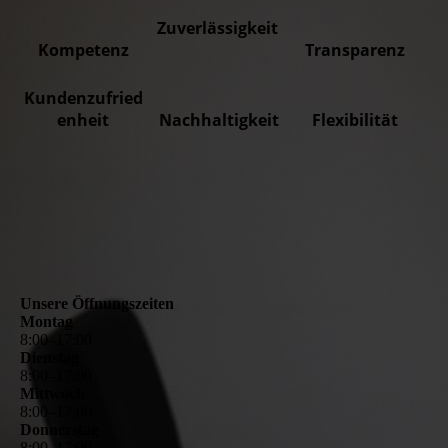
Zuverlässigkeit
Kompetenz
Transparenz
Kundenzufried
enheit
Nachhaltigkeit
Flexibilität
Unsere Öffnungszeiten
Montag
8
:
00
–
17
:
00
Dienstag
8
:
00
–
17
:
00
Mittwoch
8
:
00
–
17
:
00
Donnerstag
8
:
00
–
17
:
00