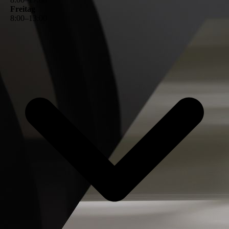
Freitag
8
:
00
–
13
:
00