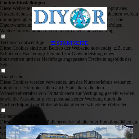
Cookie-Einstellungen
Diese Webseite verwendet Cookies, um Besuchern ein optimales
Nutzererlebnis zu bieten. Bestimmte Inhalte von Drittanbietern werden
nur angezeigt, wenn die entsprechende Option aktiviert ist. Die
Datenverarbeitung kann dann auch in einem Drittland erfolgen.
Weitere Informationen hierzu in der Datenschutzerklärung.
Technisch notwendige
STARTSEITE
Diese Cookies sind zum Betrieb der Webseite notwendig, z.B. zum
Schutz vor Hackerangriffen und zur Gewährleistung eines
konsistenten und der Nachfrage angepassten Erscheinungsbilds der
Seite.
Analytische
Diese Cookies werden verwendet, um das Nutzererlebnis weiter zu
optimieren. Hierunter fallen auch Statistiken, die dem
Webseitenbetreiber von Drittanbietern zur Verfügung gestellt werden,
sowie die Ausspielung von personalisierter Werbung durch die
Nachverfolgung der Nutzeraktivität über verschiedene Webseiten.
Drittanbieter-Inhalte
Diese Webseite bietet möglicherweise Inhalte oder Funktionalitäten an,
die von Drittanbietern eigenverantwortlich zur Verfügung gestellt
werden. Diese Drittanbieter können eigene Cookies setzen, z.B. um
die Nutzeraktivität zu verfolgen oder ihre Angebote zu personalisieren