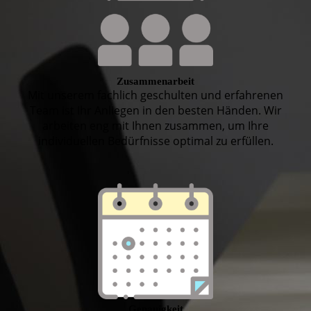
Zusammenarbeit
Mit unserem fachlich geschulten und erfahrenen
Team ist Ihr Anliegen in den besten Händen. Wir
arbeiten eng mit Ihnen zusammen, um Ihre
individuellen Bedürfnisse optimal zu erfüllen.
Genauigkeit